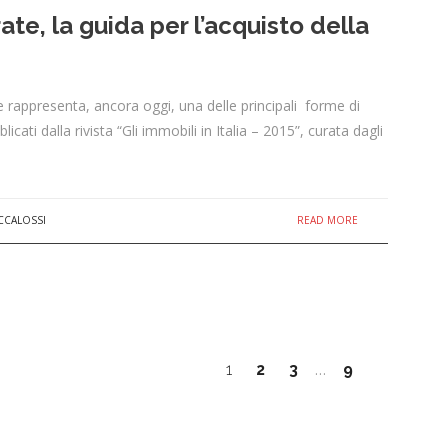
ate, la guida per l’acquisto della
one rappresenta, ancora oggi, una delle principali forme di
cati dalla rivista “Gli immobili in Italia – 2015”, curata dagli
READ MORE
CCALOSSI
1
2
3
…
9